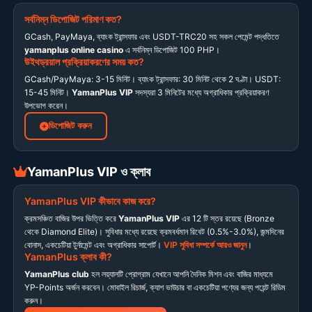
সর্বনিম্ন ডিপোজিট পরিমাণ কত?
GCash, PayMaya, ব্যাংক ট্রান্সফার এবং USDT-TRC20 সহ সকল পেমেন্ট পদ্ধতিতে
yamanplus online casino
এ সর্বনিম্ন ডিপোজিট 100 PHP।
উইথড্রয়াল প্রক্রিয়াকরণের সময় কত?
GCash/PayMaya: 3-15 মিনিট। ব্যাংক ট্রান্সফার: 30 মিনিট থেকে 2 ঘণ্টা। USDT:
15-45 মিনিট।
YamanPlus VIP
সদস্যরা 3 মিনিটের মধ্যে অগ্রাধিকার প্রক্রিয়াকরণ
উপভোগ করেন।
ডিপোজিট করুন
YamanPlus VIP ও ক্লাব
YamanPlus VIP কীভাবে কাজ করে?
ক্রমসঞ্চিত বাজির উপর ভিত্তি করে
YamanPlus VIP
এর 12 টি স্তর রয়েছে (Bronze
থেকে Diamond Elite)। সুবিধার মধ্যে রয়েছে ক্রমবর্ধমান রিবেট (0.5%-3.0%), জন্মদিনের
বোনাস, একচেটিয়া টুর্নামেন্ট এবং অগ্রাধিকার সাপোর্ট।
VIP সুবিধা সম্পর্কে আরও জানুন
।
YamanPlus ক্লাব কী?
YamanPlus club
হল লয়্যালটি প্রোগ্রাম যেখানে আপনি দৈনিক মিশন এবং বাজির মাধ্যমে
YP-Points অর্জন করবেন। মোবাইল রিচার্জ, ক্যাশ ভাউচার বা একচেটিয়া পণ্যের জন্য পয়েন্ট রিডিম
করুন।