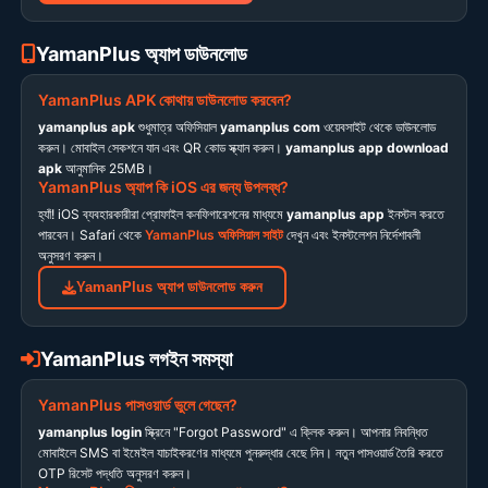
YamanPlus অ্যাপ ডাউনলোড
YamanPlus APK কোথায় ডাউনলোড করবেন?
yamanplus apk
শুধুমাত্র অফিসিয়াল
yamanplus com
ওয়েবসাইট থেকে ডাউনলোড
করুন। মোবাইল সেকশনে যান এবং QR কোড স্ক্যান করুন।
yamanplus app download
apk
আনুমানিক 25MB।
YamanPlus অ্যাপ কি iOS এর জন্য উপলব্ধ?
হ্যাঁ! iOS ব্যবহারকারীরা প্রোফাইল কনফিগারেশনের মাধ্যমে
yamanplus app
ইনস্টল করতে
পারবেন। Safari থেকে
YamanPlus অফিসিয়াল সাইট
দেখুন এবং ইনস্টলেশন নির্দেশাবলী
অনুসরণ করুন।
YamanPlus অ্যাপ ডাউনলোড করুন
YamanPlus লগইন সমস্যা
YamanPlus পাসওয়ার্ড ভুলে গেছেন?
yamanplus login
স্ক্রিনে "Forgot Password" এ ক্লিক করুন। আপনার নিবন্ধিত
মোবাইলে SMS বা ইমেইল যাচাইকরণের মাধ্যমে পুনরুদ্ধার বেছে নিন। নতুন পাসওয়ার্ড তৈরি করতে
OTP রিসেট পদ্ধতি অনুসরণ করুন।