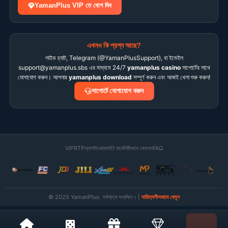
YamanPlus VIP তে যোগ দিন
এখনও কি প্রশ্ন আছে?
লাইভ চ্যাট, Telegram (@YamanPlusSupport), বা ইমেইল
support@yamanplus.sbs
এর মাধ্যমে 24/7
yamanplus casino
সাপোর্টের সাথে
যোগাযোগ করুন। আপনার
yamanplus download
সম্পূর্ণ করুন এবং আজই খেলা শুরু করুন!
সাপোর্টে যোগাযোগ করুন
VIP
RTP
অ্যাপ
টাওয়ার
নাইট মার্কেট
কীভাবে খেলবেন
FAQ
© 2025 YamanPlus. সর্বস্বত্ব সংরক্ষিত। |
দায়িত্বশীলভাবে খেলুন
casino